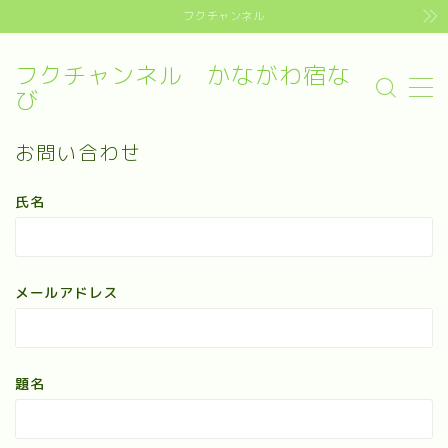
フクチャンネル
フクチャンネル かながわ宿な
MENU
び
Sample Page
お問い合わせ
デモプリセット記事 #4
お問い合わせ
プライバシーポリシー・免責事項
利用規約／特定商取引法に基づく表記
氏名
有料記事の決済完了ページ
運営者情報
メールアドレス
題名