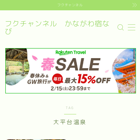
フクチャンネル
フクチャンネル かながわ宿な
MENU
び
Sample Page
お問い合わせ
デモプリセット記事 #4
プライバシーポリシー・免責事項
利用規約／特定商取引法に基づく表記
有料記事の決済完了ページ
運営者情報
TAG
大平台温泉