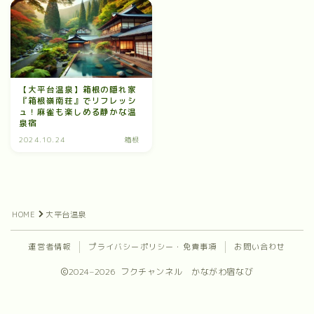
【大平台温泉】箱根の隠れ家
『箱根嶺南荘』でリフレッシ
ュ！麻雀も楽しめる静かな温
泉宿
2024.10.24
箱根
HOME
大平台温泉
運営者情報
プライバシーポリシー・免責事項
お問い合わせ
2024–2026 フクチャンネル かながわ宿なび